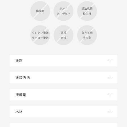
アルデヒド
輸入材
ウレタン塗装
突板
防カビ剤
ラッカー塗装
合板
防虫剤
塗料
塗装方法
接着剤
木材
乾燥