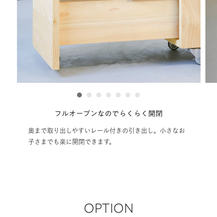
1
2
3
4
5
6
7
フルオープンなのでらくらく開閉
奥まで取り出しやすいレール付きの引き出し。小さなお
手をか
子さまでも楽に開閉できます。
閉めが
OPTION