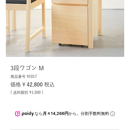
3段ワゴン M
商品番号
91017
価格
¥
42,800
税込
送料個別
¥
1,500
なら
月々14,266円
から。分割手数料無料
キシルの家具は、大量生産品とは異なり、国産の無垢材をじっく
り乾燥させ、手間と時間のかかる工程を経て仕上げています。在