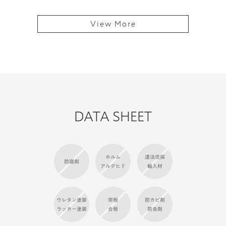
View More
DATA SHEET
ホルム
違法伐採
防腐剤
アルデヒド
輸入材
ウレタン塗装
突板
防カビ剤
ラッカー塗装
合板
防虫剤