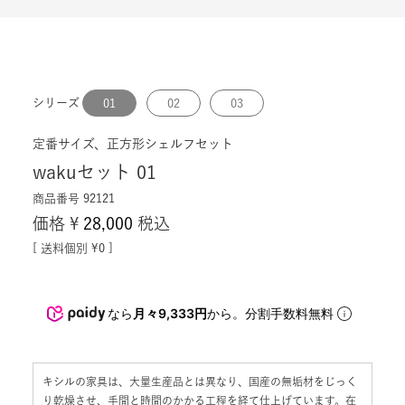
シリーズ
01
02
03
定番サイズ、正方形シェルフセット
wakuセット 01
商品番号
92121
価格
¥
28,000
税込
送料個別
¥
0
なら
月々9,333円
から。分割手数料無料
キシルの家具は、大量生産品とは異なり、国産の無垢材をじっく