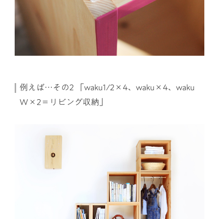
例えば…その2 「waku1/2×4、waku×4、waku
W×2＝リビング収納」