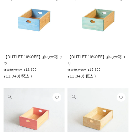
他
他
に入
に入
の
の
りに
りに
画
画
登録
登録
像
像
する
する
を
を
見
見
る
る
【OUTLET 10%OFF】森の木箱 ソ
【OUTLET 10%OFF】森の木箱 モ
ラ
リ
¥
12,600
¥
12,600
通常販売価格
通常販売価格
¥
11,340
税込
¥
11,340
税込
お気
お気
他
他
に入
に入
の
の
りに
りに
画
画
登録
登録
像
像
する
する
を
を