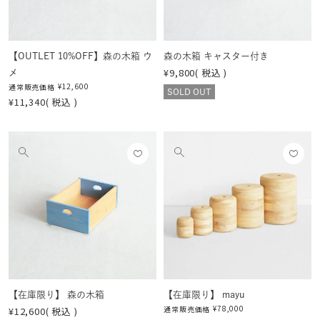
見
見
る
る
【OUTLET 10%OFF】森の木箱 ウ
森の木箱 キャスター付き
¥
9,800
税込
メ
¥
12,600
通常販売価格
SOLD OUT
¥
11,340
税込
お気
お気
他
他
に入
に入
の
の
りに
りに
画
画
登録
登録
像
像
する
する
を
を
見
見
る
る
【在庫限り】 森の木箱
【在庫限り】 mayu
¥
78,000
通常販売価格
¥
12,600
税込