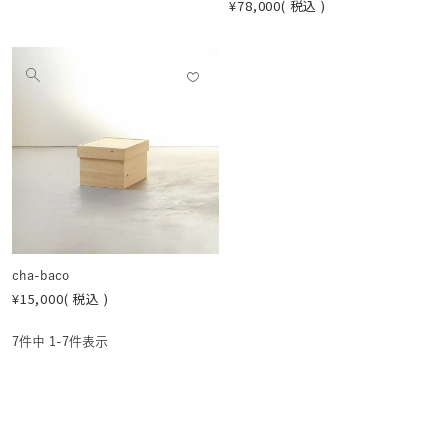
¥
78,000
税込
お気
他
に入
の
りに
画
登録
像
する
を
見
る
cha-baco
¥
15,000
税込
7
件中
1
-
7
件表示