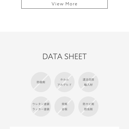
View More
DATA SHEET
ホルム
違法伐採
防腐剤
アルデヒド
輸入材
ウレタン塗装
突板
防カビ剤
ラッカー塗装
合板
防虫剤