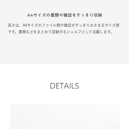
漫画や文庫本は２列で
たっぷり置けます
一般的なサイズの文庫本は横１列で約30冊、前後２列で置けば合計
約60冊収納できます。漫画などの収納場所を探している方にもおす
すめです。
DETAILS