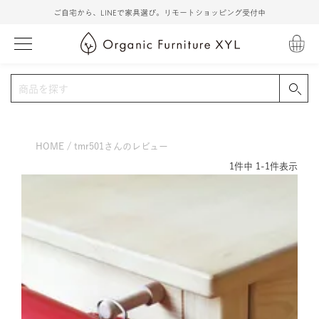
ご自宅から、LINEで家具選び。リモートショッピング受付中
HOME
tmr501さんのレビュー
1
件中
1
-
1
件表示