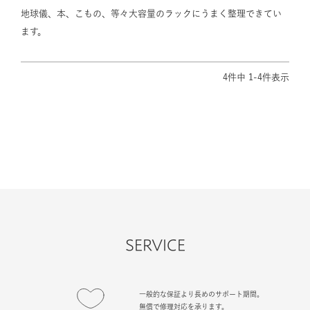
地球儀、本、こもの、等々大容量のラックにうまく整理できてい
ます。
4
件中
1
-
4
件表示
SERVICE
一般的な保証より長めのサポート期間。
無償で修理対応を承ります。