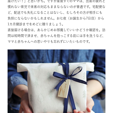
届けたい！」と思いがち。ですが産後すぐのママは、出産の疲れと
慣れない育児で来客の対応もままならないのが普通です。宅配便な
ど、配送でも失礼になることはないし、むしろその方が相手にも
負担にならないかもしれません。お七夜（お誕生から7日目）から
1カ月健診までをめどに贈りましょう。
直接届ける場合は、あらかじめお邪魔していいかどうか確認を。訪
問は短時間で済ませ、赤ちゃんを抱っこする前には手を洗うなど、
ママと赤ちゃんへの思いやりも忘れずにいたいものです。