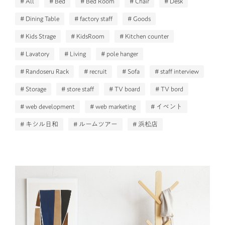
# All
# Bed
# Bed Room
# Chair
# Desk
# Dining Table
# factory staff
# Goods
# Kids Strage
# KidsRoom
# Kitchen counter
# Lavatory
# Living
# pole hanger
# Randoseru Rack
# recruit
# Sofa
# staff interview
# Storage
# store staff
# TV board
# TV bord
# web development
# web marketing
# イベント
# キシル日和
# ルームツアー
# 浜松店