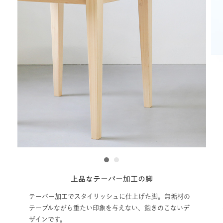
1
2
の脚
汚れても安心のアフターフォロー
削りなおしサービス
げた脚。無垢材の
、飽きのこないデ
汚れてしまった天板を工場で丁寧に削り直し、フ