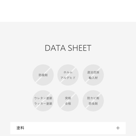
DATA SHEET
ホルム
違法伐採
防腐剤
アルデヒド
輸入材
ウレタン塗装
突板
防カビ剤
ラッカー塗装
合板
防虫剤
塗料