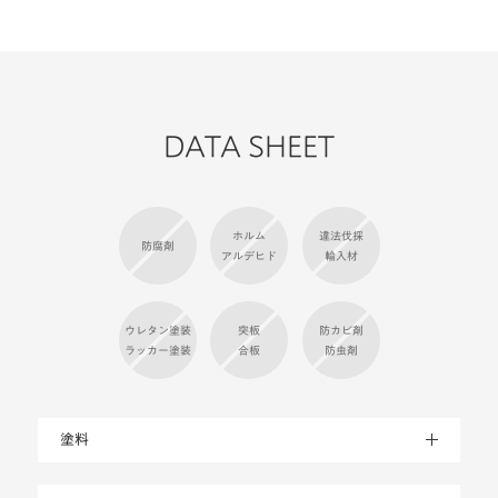
DATA SHEET
ホルム
違法伐採
防腐剤
アルデヒド
輸入材
ウレタン塗装
突板
防カビ剤
ラッカー塗装
合板
防虫剤
塗料