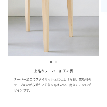
1
2
品なテーパー加工の脚
汚れても安心の
削りなお
スタイリッシュに仕上げた脚。無垢材の
重たい印象を与えない、飽きのこないデ
汚れてしまった天板を工場
ュな木の香りとともにお返