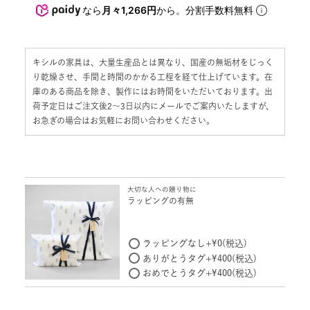
なら
月々1,266円
から。分割手数料無料
キシルの家具は、大量生産品とは異なり、国産の無垢材をじっく
り乾燥させ、手間と時間のかかる工程を経て仕上げています。在
庫のある商品を除き、製作にはお時間をいただいております。出
荷予定日はご注文後2〜3日以内にメールでご案内いたしますが、
お急ぎの場合はお気軽にお問い合わせください。
大切な人への贈り物に
ラッピングの有無
ラッピングなし
+
¥
0
税込
ありがとうタグ
+
¥
400
税込
おめでとうタグ
+
¥
400
税込