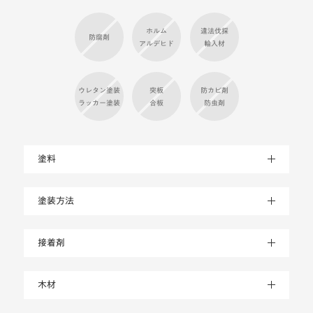
ホルム
違法伐採
防腐剤
アルデヒド
輸入材
ウレタン塗装
突板
防カビ剤
ラッカー塗装
合板
防虫剤
塗料
塗装方法
接着剤
木材