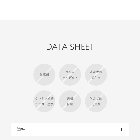
DATA SHEET
ホルム
違法伐採
防腐剤
アルデヒド
輸入材
ウレタン塗装
突板
防カビ剤
ラッカー塗装
合板
防虫剤
塗料