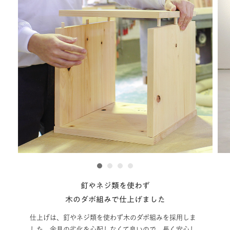
1
2
3
4
釘やネジ類を使わず
耐荷
木のダボ組みで仕上げました
強度試験を実
も安心の耐荷
げは、釘やネジ類を使わず木のダボ組みを採用しま
。金具の劣化を心配しなくて良いので、長く安心し