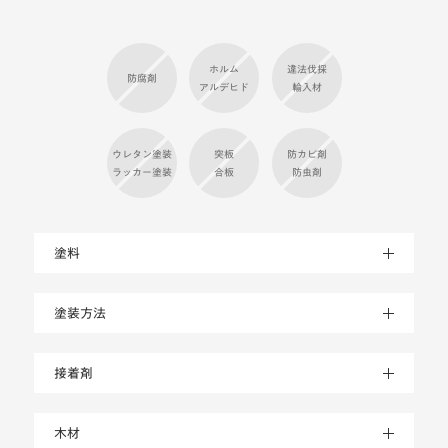
ホルム
違法伐採
防腐剤
アルデヒド
輸入材
ウレタン塗装
突板
防カビ剤
ラッカー塗装
合板
防虫剤
塗料
塗装方法
接着剤
木材