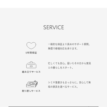
SERVICE
一般的な保証より長めのサポート期間。
無償で修理対応を承ります。
忙しくても安心。届いたその日から家具
との暮らしをスタート。
シミや落書きもまっさらに。安心して無
垢の家具を選べるサービス。