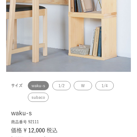
サイズ
waku-s
1/2
W
1/4
subaco
waku-s
商品番号
92111
価格
¥
12,000
税込