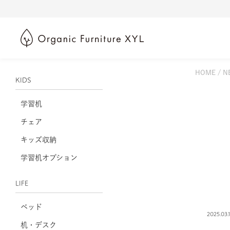
HOME
N
KIDS
学習机
チェア
キッズ収納
学習机オプション
LIFE
ベッド
2025.03.
机・デスク