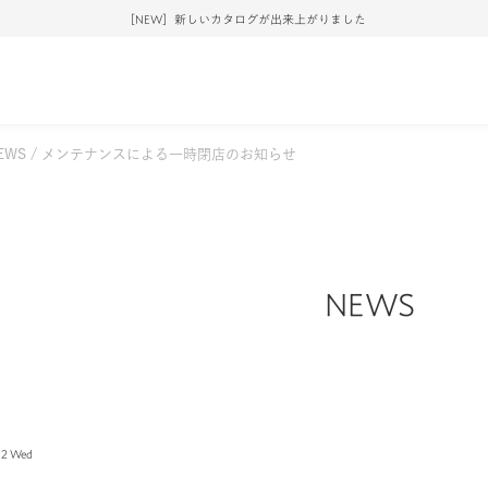
［NEW］新しいカタログが出来上がりました
EWS
メンテナンスによる一時閉店のお知らせ
NEWS
12 Wed