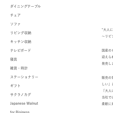
ダイニングテーブル
チェア
ソファ
“大人
リビング収納
〜リビ
キッチン収納
テレビボード
国産の
迎えら
寝具
発売し
雑貨・時計
ステーショナリー
販売の
しい」
ギフト
「大人
サクラノカグ
当社で
Japanese Walnut
柔軟に
for Bisiness