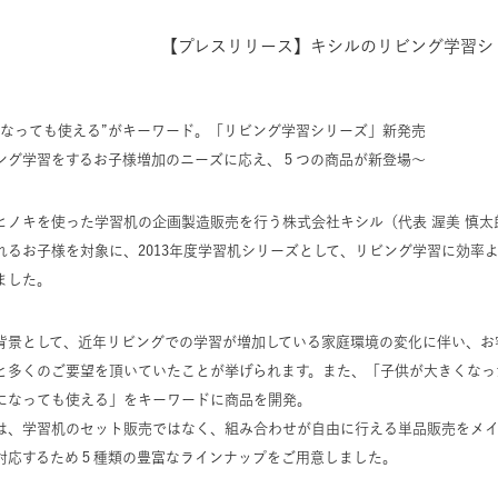
【プレスリリース】キシルのリビング学習シ
になっても使える”がキーワード。「リビング学習シリーズ」新発売
ング学習をするお子様増加のニーズに応え、５つの商品が新登場〜
ヒノキを使った学習机の企画製造販売を行う株式会社キシル（代表 渥美 慎太郎 
れるお子様を対象に、2013年度学習机シリーズとして、リビング学習に効率
ました。
背景として、近年リビングでの学習が増加している家庭環境の変化に伴い、お
と多くのご要望を頂いていたことが挙げられます。また、「子供が大きくなっ
になっても使える」をキーワードに商品を開発。
は、学習机のセット販売ではなく、組み合わせが自由に行える単品販売をメ
対応するため５種類の豊富なラインナップをご用意しました。