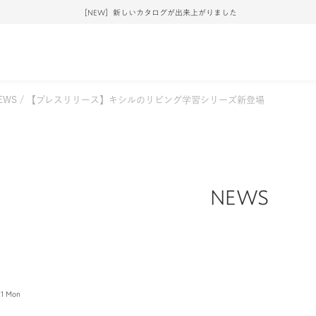
［NEW］新しいカタログが出来上がりました
EWS
【プレスリリース】キシルのリビング学習シリーズ新登場
NEWS
21 Mon