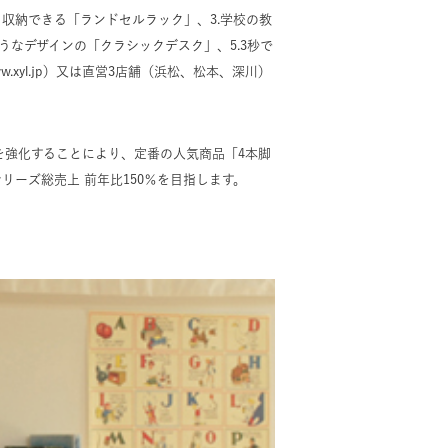
り収納できる「ランドセルラック」、3.学校の教
うなデザインの「クラシックデスク」、5.3秒で
.xyl.jp
）又は直営3店舗（浜松、松本、深川）
売を強化することにより、定番の人気商品「4本脚
机シリーズ総売上 前年比150％を目指します。