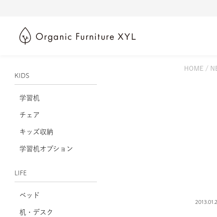
HOME
N
KIDS
学習机
チェア
キッズ収納
学習机オプション
LIFE
ベッド
2013.01.
机・デスク