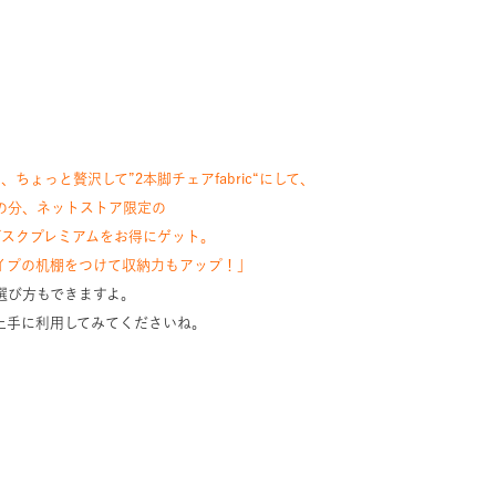
は、ちょっと贅沢して”
2本脚チェアfabric
“にして、
の分、
ネットストア限定
の
デスクプレミアム
をお得にゲット。
イプの
机棚
をつけて収納力もアップ！」
選び方もできますよ。
上手に利用してみてくださいね。