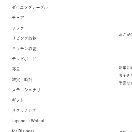
ダイニングテーブル
チェア
ソファ
寒さが
リビング収納
キッチン収納
テレビボード
新年に
寝具
お子さ
雑貨・時計
準備な
ステーショナリー
ギフト
サクラノカグ
Japanese Walnut
for Bisiness