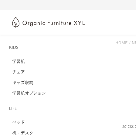
HOME
N
KIDS
学習机
チェア
キッズ収納
学習机オプション
LIFE
ベッド
2017.12.1
机・デスク