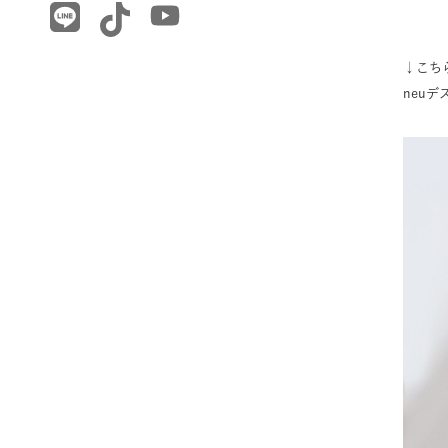
↓こち
neu