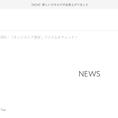
［NEW］新しいカタログが出来上がりました
EWS
「ネットストア限定」アイテムをチェック！
NEWS
2 Tue