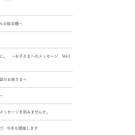
ルの絵本棚～
。 ～お子さまへのメッセージ Vol.1
望のお客さまへ
～
のメッセージを刻みませんか。
プ、今年も開催します