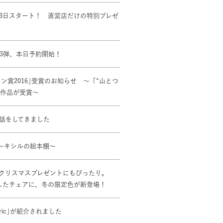
11月3日スタート！ 直営店だけの特別プレゼ
3弾、本日予約開始！
ン賞2016｣受賞のお知らせ ～「“山とつ
か 3作品が受賞～
話をしてきました
～キシルの絵本棚～
クリスマスプレゼントにもぴったり。
したチェアに、冬の限定色が新登場！
abric｣が紹介されました