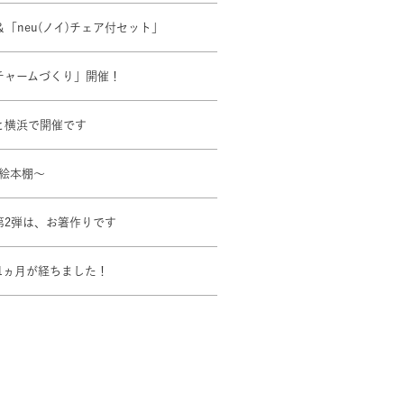
」＆「neu(ノイ)チェア付セット」
チャームづくり」開催！
と横浜で開催です
絵本棚～
第2弾は、お箸作りです
1ヵ月が経ちました！