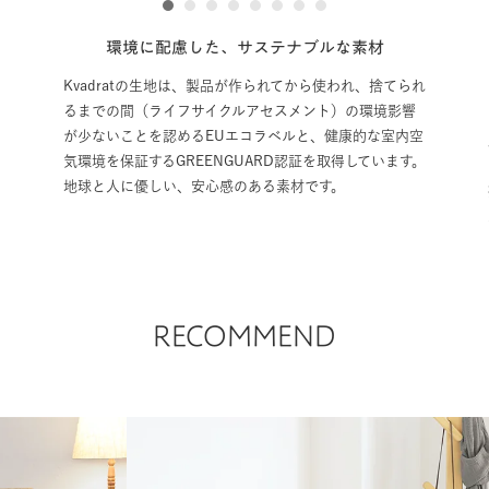
1
2
3
4
5
6
7
8
環境に配慮した、サステナブルな素材
Kvadratの生地は、製品が作られてから使われ、捨てられ
るまでの間（ライフサイクルアセスメント）の環境影響
クッ
が少ないことを認めるEUエコラベルと、健康的な室内空
座り
気環境を保証するGREENGUARD認証を取得しています。
目指
地球と人に優しい、安心感のある素材です。
疲れ
上が
RECOMMEND