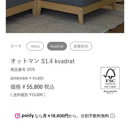
シート
mina
kvadrat
倉敷帆布
オットマン S1.4 kvadrat
商品番号
3376
55,800
¥
通常販売価格
価格
¥
55,800
税込
送料個別
¥
15,600
なら
月々18,600円
から。分割手数料無料