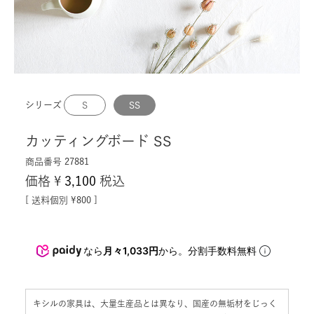
シリーズ
S
SS
カッティングボード SS
商品番号
27881
価格
¥
3,100
税込
送料個別
¥
800
なら
月々1,033円
から。分割手数料無料
キシルの家具は、大量生産品とは異なり、国産の無垢材をじっく