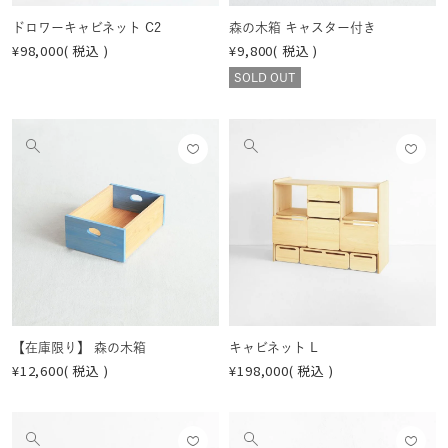
ドロワーキャビネット C2
森の木箱 キャスター付き
¥
98,000
税込
¥
9,800
税込
SOLD OUT
お気
お気
他
他
に入
に入
の
の
りに
りに
画
画
登録
登録
像
像
する
する
を
を
見
見
る
る
【在庫限り】 森の木箱
キャビネット L
¥
12,600
税込
¥
198,000
税込
お気
お気
他
他