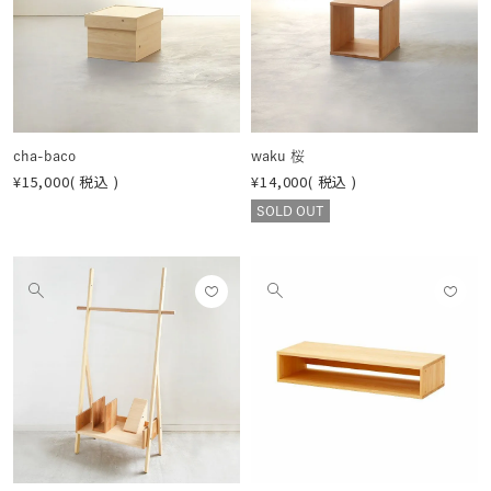
登録
登録
像
像
する
する
を
を
見
見
る
る
cha-baco
waku 桜
¥
15,000
税込
¥
14,000
税込
SOLD OUT
お気
お気
他
他
に入
に入
の
の
りに
りに
画
画
登録
登録
像
像
する
する
を
を
見
見
る
る