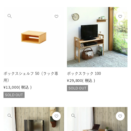
お気
お気
他
他
に入
に入
の
の
りに
りに
画
画
登録
登録
像
像
する
する
を
を
見
見
る
る
ボックスシェルフ 50（ラック専
ボックスラック 100
¥
29,800
税込
用）
¥
13,000
税込
SOLD OUT
SOLD OUT
お気
お気
他
他
に入
に入
の
の
りに
りに