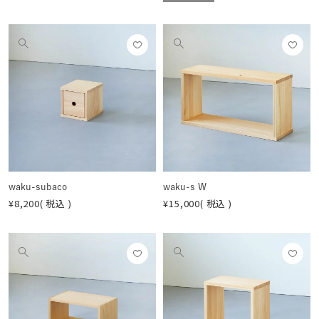
お気
お気
他
他
に入
に入
の
の
りに
りに
画
画
登録
登録
像
像
する
する
を
を
見
見
る
る
waku-subaco
waku-s W
¥
8,200
税込
¥
15,000
税込
お気
お気
他
他
に入
に入
の
の
りに
りに
画
画
登録
登録
像
像