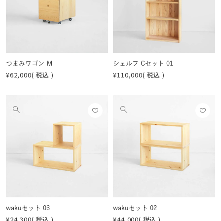
登録
登録
像
像
する
する
を
を
見
見
る
る
つまみワゴン Ｍ
シェルフ Cセット 01
¥
62,000
税込
¥
110,000
税込
お気
お気
他
他
に入
に入
の
の
りに
りに
画
画
登録
登録
像
像
する
する
を
を
見
見
る
る
wakuセット 03
wakuセット 02
¥
24,300
税込
¥
44,000
税込