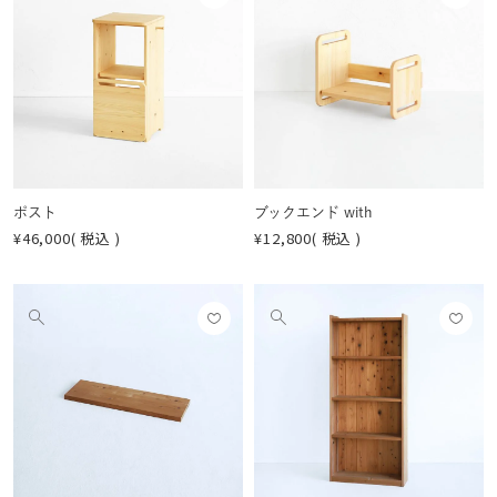
に入
に入
の
の
りに
りに
画
画
登録
登録
像
像
する
する
を
を
見
見
る
る
ポスト
ブックエンド with
¥
46,000
税込
¥
12,800
税込
お気
お気
他
他
に入
に入
の
の
りに
りに
画
画
登録
登録
像
像
する
する
を
を
見
見
る
る