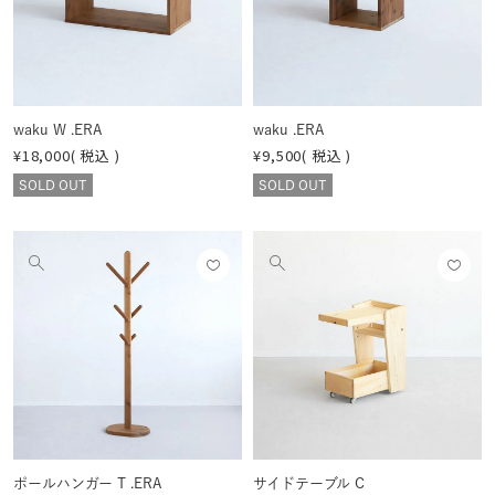
する
する
を
を
見
見
る
る
waku W .ERA
waku .ERA
¥
18,000
税込
¥
9,500
税込
SOLD OUT
SOLD OUT
お気
お気
他
他
に入
に入
の
の
りに
りに
画
画
登録
登録
像
像
する
する
を
を
見
見
る
る
ポールハンガー T .ERA
サイドテーブル C