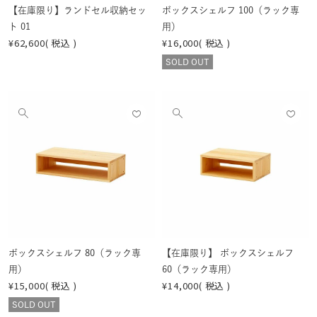
【在庫限り】ランドセル収納セッ
ボックスシェルフ 100（ラック専
ト 01
用）
¥
62,600
税込
¥
16,000
税込
SOLD OUT
お気
お気
他
他
に入
に入
の
の
りに
りに
画
画
登録
登録
像
像
する
する
を
を
見
見
る
る
ボックスシェルフ 80（ラック専
【在庫限り】 ボックスシェルフ
用）
60（ラック専用）
¥
15,000
税込
¥
14,000
税込
SOLD OUT