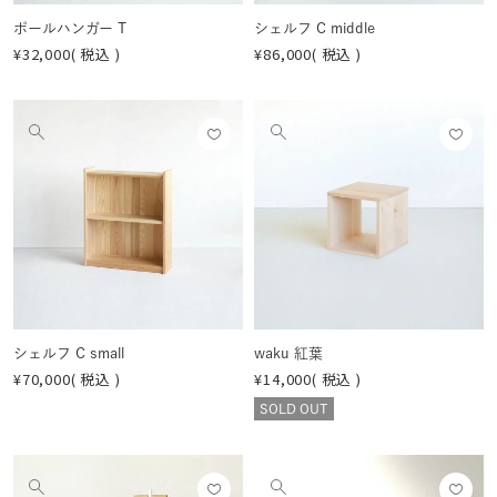
ポールハンガー T
シェルフ C middle
¥
32,000
税込
¥
86,000
税込
お気
お気
他
他
に入
に入
の
の
りに
りに
画
画
登録
登録
像
像
する
する
を
を
見
見
る
る
シェルフ C small
waku 紅葉
¥
70,000
税込
¥
14,000
税込
SOLD OUT
お気
お気
他
他