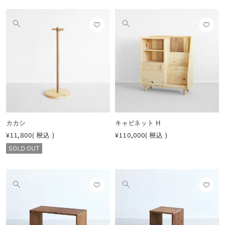
お気
お気
他
他
に入
に入
の
の
りに
りに
画
画
登録
登録
像
像
する
する
を
を
見
見
る
る
カカシ
キャビネット H
¥
11,800
税込
¥
110,000
税込
SOLD OUT
お気
お気
他
他
に入
に入
の
の
りに
りに
画
画
登録
登録
像
像