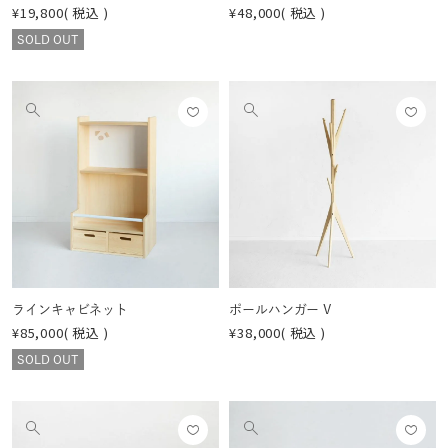
¥
19,800
税込
¥
48,000
税込
SOLD OUT
お気
お気
他
他
に入
に入
の
の
りに
りに
画
画
登録
登録
像
像
する
する
を
を
見
見
る
る
ラインキャビネット
ポールハンガー V
¥
85,000
税込
¥
38,000
税込
SOLD OUT
お気
お気
他
他