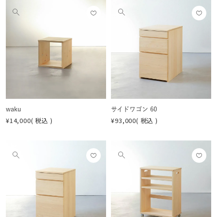
お気
お気
他
他
に入
に入
の
の
りに
りに
画
画
登録
登録
像
像
する
する
を
を
見
見
る
る
waku
サイドワゴン 60
¥
14,000
税込
¥
93,000
税込
お気
お気
他
他
に入
に入
の
の
りに
りに
画
画
登録
登録
像
像
する
する
を
を