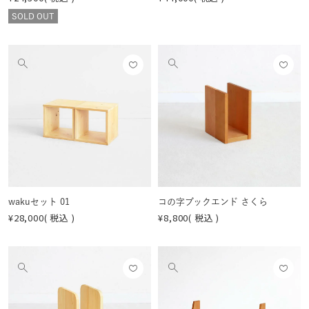
SOLD OUT
お気
お気
他
他
に入
に入
の
の
りに
りに
画
画
登録
登録
像
像
する
する
を
を
見
見
る
る
wakuセット 01
コの字ブックエンド さくら
¥
28,000
税込
¥
8,800
税込
お気
お気
他
他
に入
に入
の
の
りに
りに
画
画