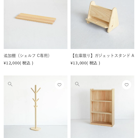
に入
に入
の
の
りに
りに
画
画
登録
登録
像
像
する
する
を
を
見
見
る
る
追加棚（シェルフ C専用）
【在庫限り】ガジェットスタンド A
¥
12,000
税込
¥
13,000
税込
お気
お気
他
他
に入
に入
の
の
りに
りに
画
画
登録
登録
像
像
する
する
を
を
見
見
る
る