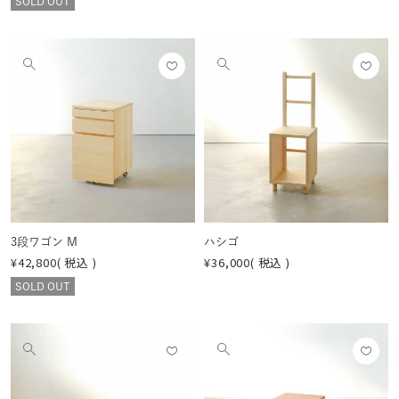
SOLD OUT
お気
お気
他
他
に入
に入
の
の
りに
りに
画
画
登録
登録
像
像
する
する
を
を
見
見
る
る
3段ワゴン M
ハシゴ
¥
42,800
税込
¥
36,000
税込
SOLD OUT
お気
お気
他
他
に入
に入
の
の
りに
りに
画
画