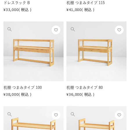
ドレスラック B
机棚 つまみタイプ 115
¥
33,000
税込
¥
41,000
税込
お気
お気
他
他
に入
に入
の
の
りに
りに
画
画
登録
登録
像
像
する
する
を
を
見
見
る
る
机棚 つまみタイプ 100
机棚 つまみタイプ 80
¥
38,000
税込
¥
36,000
税込
お気
お気
他
他
に入
に入
の
の
りに
りに