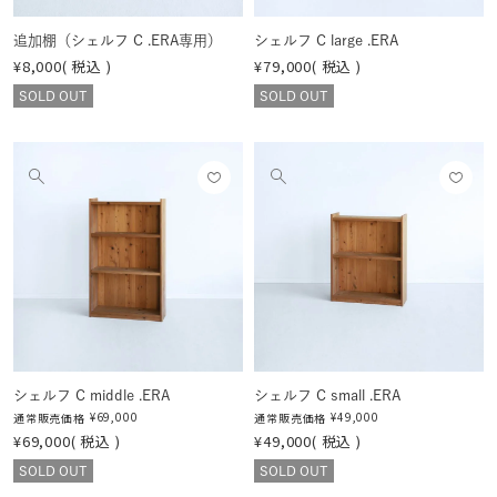
追加棚（シェルフ C .ERA専用）
シェルフ C large .ERA
¥
8,000
税込
¥
79,000
税込
SOLD OUT
SOLD OUT
お気
お気
他
他
に入
に入
の
の
りに
りに
画
画
登録
登録
像
像
する
する
を
を
見
見
る
る
シェルフ C middle .ERA
シェルフ C small .ERA
¥
69,000
¥
49,000
通常販売価格
通常販売価格
¥
69,000
税込
¥
49,000
税込
SOLD OUT
SOLD OUT