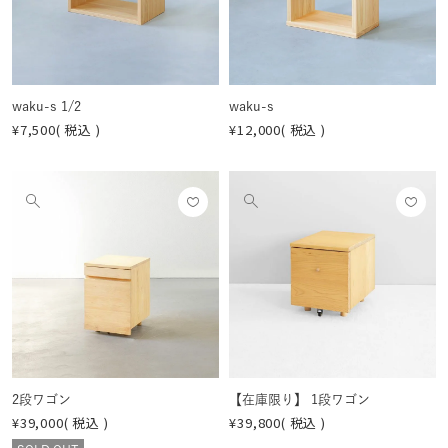
する
する
を
を
見
見
る
る
waku-s 1/2
waku-s
¥
7,500
税込
¥
12,000
税込
お気
お気
他
他
に入
に入
の
の
りに
りに
画
画
登録
登録
像
像
する
する
を
を
見
見
る
る
2段ワゴン
【在庫限り】 1段ワゴン
¥
39,000
税込
¥
39,800
税込