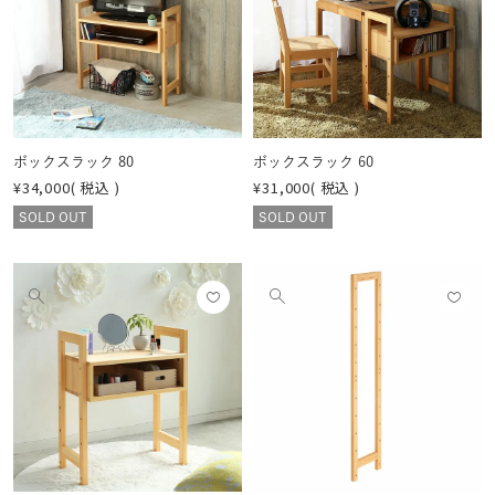
画
画
登録
登録
像
像
する
する
を
を
見
見
る
る
ボックスラック 80
ボックスラック 60
¥
34,000
税込
¥
31,000
税込
SOLD OUT
SOLD OUT
お気
お気
他
他
に入
に入
の
の
りに
りに
画
画
登録
登録
像
像
する
する
を
を
見
見
る
る