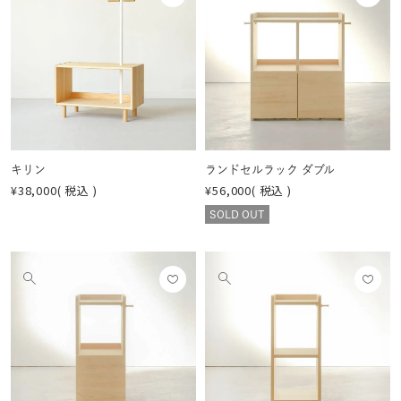
に入
に入
の
の
りに
りに
画
画
登録
登録
像
像
する
する
を
を
見
見
る
る
キリン
ランドセルラック ダブル
¥
38,000
税込
¥
56,000
税込
SOLD OUT
お気
お気
他
他
に入
に入
の
の
りに
りに
画
画
登録
登録
像
像
する
する
を
を
見
見