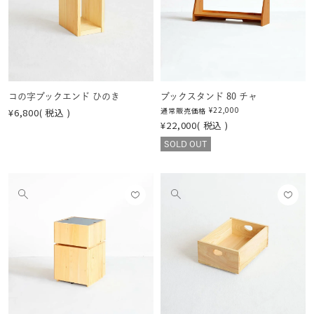
登録
登録
像
像
する
する
を
を
見
見
る
る
コの字ブックエンド ひのき
ブックスタンド 80 チャ
¥
22,000
通常販売価格
¥
6,800
税込
¥
22,000
税込
SOLD OUT
お気
お気
他
他
に入
に入
の
の
りに
りに
画
画
登録
登録
像
像
する
する
を
を
見
見
る
る