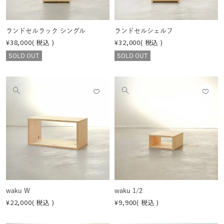
る
る
ランドセルラック シングル
ランドセルシェルフ
¥
38,000
税込
¥
32,000
税込
SOLD OUT
SOLD OUT
お気
お気
他
他
に入
に入
の
の
りに
りに
画
画
登録
登録
像
像
する
する
を
を
見
見
る
る
waku W
waku 1/2
¥
22,000
税込
¥
9,900
税込