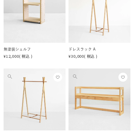
りに
りに
画
画
登録
登録
像
像
する
する
を
を
見
見
る
る
無塗装シェルフ
ドレスラック A
¥
12,000
税込
¥
30,000
税込
お気
お気
他
他
に入
に入
の
の
りに
りに
画
画
登録
登録
像
像
する
する
を
を
見
見
る
る