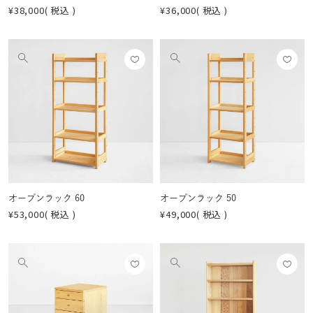
¥
38,000
税込
¥
36,000
税込
お気
お気
他
他
に入
に入
の
の
りに
りに
画
画
登録
登録
像
像
する
する
を
を
見
見
る
る
オープンラック 60
オープンラック 50
¥
53,000
税込
¥
49,000
税込
お気
お気
他
他
に入
に入
の
の
りに
りに
画
画