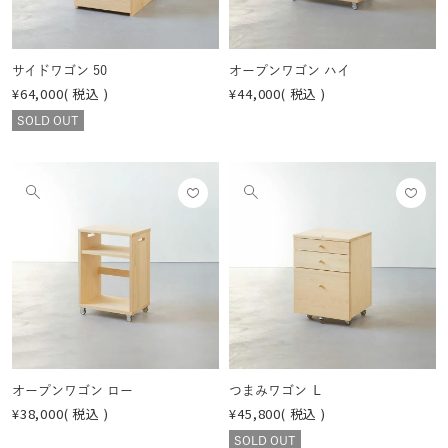
見
見
る
る
サイドワゴン 50
オープンワゴン ハイ
¥
64,000
税込
¥
44,000
税込
SOLD OUT
お気
お気
他
他
に入
に入
の
の
りに
りに
画
画
登録
登録
像
像
する
する
を
を
見
見
る
る
オープンワゴン ロー
つまみワゴン Ｌ
¥
38,000
税込
¥
45,800
税込
SOLD OUT