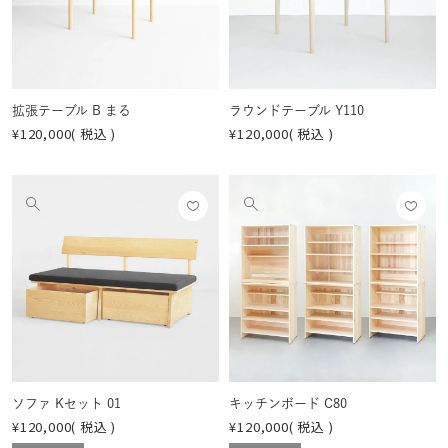
する
する
を
を
見
見
る
る
拡張テーブル B まる
ラウンドテーブル Y110
¥
120,000
税込
¥
120,000
税込
お気
お気
他
他
に入
に入
の
の
りに
りに
画
画
登録
登録
像
像
する
する
を
を
見
見
る
る
ソファ Kセット 01
キッチンボード C80
¥
120,000
税込
¥
120,000
税込