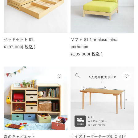
登録
登録
像
像
する
する
を
を
見
見
る
る
ベッドセット 01
ソファ S1.4 armless mina
¥
197,000
税込
perhonen
¥
195,000
税込
お気
お気
他
他
に入
に入
の
の
りに
りに
画
画
登録
登録
像
像
する
する
を
を
見
見
る
る
森のキャビネット
サイズオーダーテーブル O #12