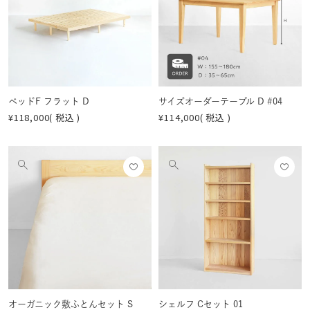
画
画
登録
登録
像
像
する
する
を
を
見
見
る
る
ベッドF フラット D
サイズオーダーテーブル D #04
¥
118,000
税込
¥
114,000
税込
お気
お気
他
他
に入
に入
の
の
りに
りに
画
画
登録
登録
像
像
する
する
を
を
見
見
る
る
オーガニック敷ふとんセット S
シェルフ Cセット 01