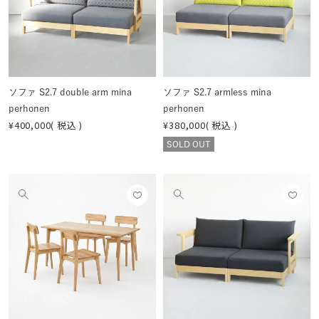
登録
登録
像
像
する
する
を
を
見
見
る
る
ソファ S2.7 double arm mina
ソファ S2.7 armless mina
perhonen
perhonen
¥
400,000
税込
¥
380,000
税込
SOLD OUT
お気
お気
他
他
に入
に入
の
の
りに
りに
画
画
登録
登録
像
像
する
する
を
を
見
見
る
る