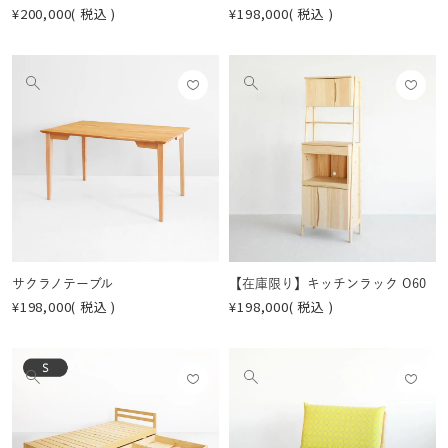
¥
200,000
税込
¥
198,000
税込
お気
お気
他
他
に入
に入
の
の
りに
りに
画
画
登録
登録
像
像
する
する
を
を
見
見
る
る
サクラノテーブル
【在庫限り】キッチンラック O60
¥
198,000
税込
¥
198,000
税込
お気
お気
他
他
に入
に入
の
の
りに
りに
画
画