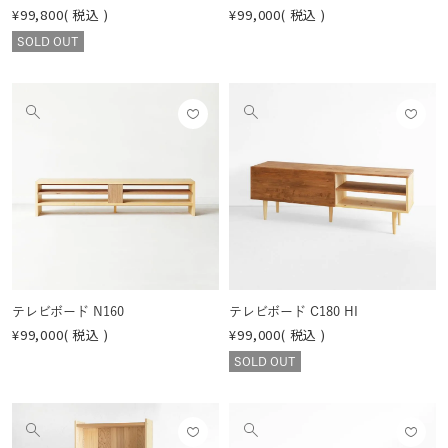
¥
99,800
税込
¥
99,000
税込
SOLD OUT
お気
お気
他
他
に入
に入
の
の
りに
りに
画
画
登録
登録
像
像
する
する
を
を
見
見
る
る
テレビボード N160
テレビボード C180 HI
¥
99,000
税込
¥
99,000
税込
SOLD OUT
お気
お気
他
他