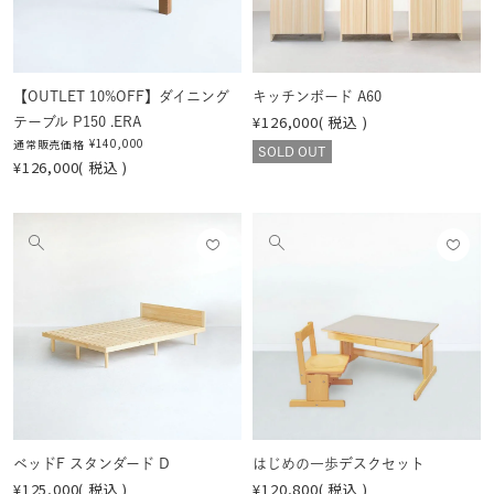
見
見
る
る
【OUTLET 10%OFF】ダイニング
キッチンボード A60
¥
126,000
税込
テーブル P150 .ERA
¥
140,000
通常販売価格
SOLD OUT
¥
126,000
税込
お気
お気
他
他
に入
に入
の
の
りに
りに
画
画
登録
登録
像
像
する
する
を
を
見
見
る
る
ベッドF スタンダード D
はじめの一歩デスクセット
¥
125,000
税込
¥
120,800
税込