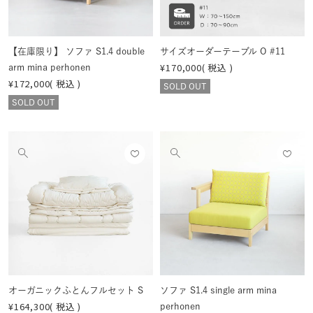
見
見
る
る
【在庫限り】 ソファ S1.4 double
サイズオーダーテーブル O #11
¥
170,000
税込
arm mina perhonen
¥
172,000
税込
SOLD OUT
SOLD OUT
お気
お気
他
他
に入
に入
の
の
りに
りに
画
画
登録
登録
像
像
する
する
を
を
見
見
る
る
オーガニックふとんフルセット S
ソファ S1.4 single arm mina
¥
164,300
税込
perhonen