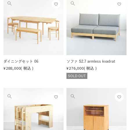
お気
お気
他
他
に入
に入
の
の
りに
りに
画
画
登録
登録
像
像
する
する
を
を
見
見
る
る
ダイニングセット 06
ソファ S2.7 armless kvadrat
¥
288,000
税込
¥
276,000
税込
SOLD OUT
お気
お気
他
他
に入
に入
の
の
りに
りに
画
画
登録
登録
像
像
する
する
を
を