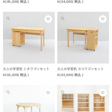
¥
105,000
税込
¥
104,000
税込
お気
お気
他
他
に入
に入
の
の
りに
りに
画
画
登録
登録
像
像
する
する
を
を
見
見
る
る
大人の学習机 シタワゴンセット
大人の学習机 ヨコワゴンセット
¥
103,000
税込
¥
103,000
税込
お気
お気
他
他
に入
に入
の
の
りに
りに
画
画
登録
登録