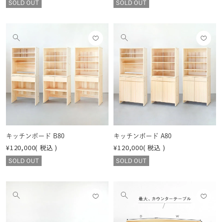
SOLD OUT
SOLD OUT
お気
お気
他
他
に入
に入
の
の
りに
りに
画
画
登録
登録
像
像
する
する
を
を
見
見
る
る
キッチンボード B80
キッチンボード A80
¥
120,000
税込
¥
120,000
税込
SOLD OUT
SOLD OUT
お気
お気
他
他
に入
に入
の
の
りに
りに