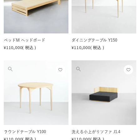
登録
登録
像
像
する
する
を
を
見
見
る
る
ベッドM ヘッドボード
ダイニングテーブル Y150
¥
110,000
税込
¥
110,000
税込
お気
お気
他
他
に入
に入
の
の
りに
りに
画
画
登録
登録
像
像
する
する
を
を
見
見
る
る
ラウンドテーブル Y100
洗える小上がりソファ J1.4
¥
110,000
税込
¥
110,000
税込