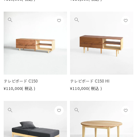
お気
お気
他
他
に入
に入
の
の
りに
りに
画
画
登録
登録
像
像
する
する
を
を
見
見
る
る
テレビボード C150
テレビボード C150 HI
¥
110,000
税込
¥
110,000
税込
お気
お気
他
他
に入
に入
の
の
りに
りに
画
画
登録
登録
像
像