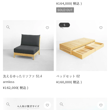
¥
164,000
税込
SOLD OUT
お気
お気
他
他
に入
に入
の
の
りに
りに
画
画
登録
登録
像
像
する
する
を
を
見
見
る
る
洗えるゆったりソファ S1.4
ベッドセット 02
¥
160,000
税込
armless
¥
162,000
税込
お気
お気
他
他