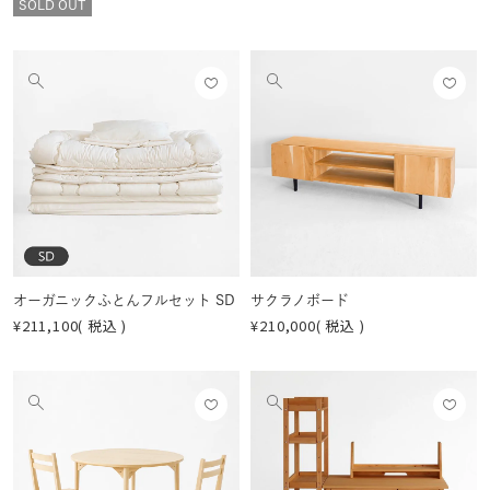
SOLD OUT
お気
お気
他
他
に入
に入
の
の
りに
りに
画
画
登録
登録
像
像
する
する
を
を
見
見
る
る
オーガニックふとんフルセット SD
サクラノボード
¥
211,100
税込
¥
210,000
税込
お気
お気
他
他
に入
に入
の
の
りに
りに
画
画
登録
登録