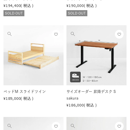
¥
194,400
税込
¥
190,000
税込
SOLD OUT
SOLD OUT
お気
お気
他
他
に入
に入
の
の
りに
りに
画
画
登録
登録
像
像
する
する
を
を
見
見
る
る
ベッドM スライドツイン
サイズオーダー 昇降デスク S
¥
189,000
税込
sakura
¥
186,000
税込
お気
お気
他
他