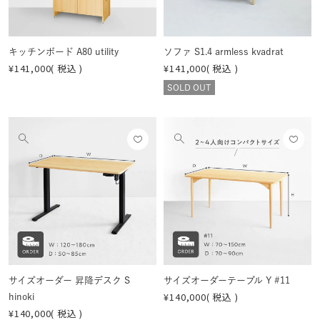
見
見
る
る
キッチンボード A80 utility
ソファ S1.4 armless kvadrat
¥
141,000
税込
¥
141,000
税込
SOLD OUT
お気
お気
他
他
に入
に入
の
の
りに
りに
画
画
登録
登録
像
像
する
する
を
を
見
見
る
る
サイズオーダー 昇降デスク S
サイズオーダーテーブル Y #11
¥
140,000
税込
hinoki
¥
140,000
税込