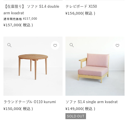
【在庫限り】 ソファ S1.4 double
テレビボード X150
¥
156,000
税込
arm kvadrat
¥
157,000
通常販売価格
¥
157,000
税込
お気
お気
他
他
に入
に入
の
の
りに
りに
画
画
登録
登録
像
像
する
する
を
を
見
見
る
る
ラウンドテーブル O110 kurumi
ソファ S1.4 single arm kvadrat
¥
150,000
税込
¥
149,000
税込
SOLD OUT