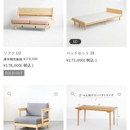
に入
に入
の
の
りに
りに
画
画
登録
登録
像
像
する
する
を
を
見
見
る
る
ソファ U2
ベッドセット 24
¥
178,000
通常販売価格
¥
173,000
税込
¥
178,000
税込
SOLD OUT
お気
お気
他
他
に入
に入
の
の
りに
りに
画
画
登録
登録
像
像
する
する
を
を