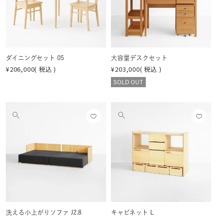
像
像
する
する
を
を
見
見
る
る
ダイニングセット 05
大容量デスクセット
¥
206,000
税込
¥
203,000
税込
SOLD OUT
お気
お気
他
他
に入
に入
の
の
りに
りに
画
画
登録
登録
像
像
する
する
を
を
見
見
る
る
洗える小上がりソファ J2.8
キャビネット L