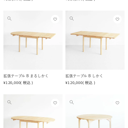
お気
お気
他
他
に入
に入
の
の
りに
りに
画
画
登録
登録
像
像
する
する
を
を
見
見
る
る
拡張テーブル B まるしかく
拡張テーブル B しかく
¥
120,000
税込
¥
120,000
税込
お気
お気
他
他
に入
に入
の
の
りに
りに
画
画
登録
登録
像
像