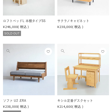
見
見
る
る
ロフトベッドL 本棚タイプSS
サクラノキャビネット
¥
246,000
税込
¥
238,000
税込
SOLD OUT
お気
お気
他
他
に入
に入
の
の
りに
りに
画
画
登録
登録
像
像
する
する
を
を
見
見
る
る
ソファ U2 .ERA
キシル定番デスクセット
¥
238,000
税込
¥
214,600
税込