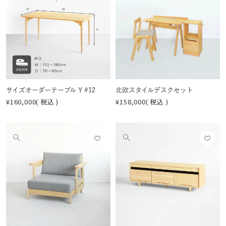
に入
に入
の
の
りに
りに
画
画
登録
登録
像
像
する
する
を
を
見
見
る
る
サイズオーダーテーブル Y #12
北欧スタイルデスクセット
¥
160,000
税込
¥
158,000
税込
お気
お気
他
他
に入
に入
の
の
りに
りに
画
画
登録
登録
像
像
する
する
を
を
見
見
る
る