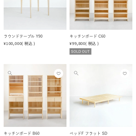
像
像
する
する
を
を
見
見
る
る
ラウンドテーブル Y90
キッチンボード C60
¥
100,000
税込
¥
99,800
税込
SOLD OUT
お気
お気
他
他
に入
に入
の
の
りに
りに
画
画
登録
登録
像
像
する
する
を
を
見
見
る
る
キッチンボード B60
ベッドF フラット SD