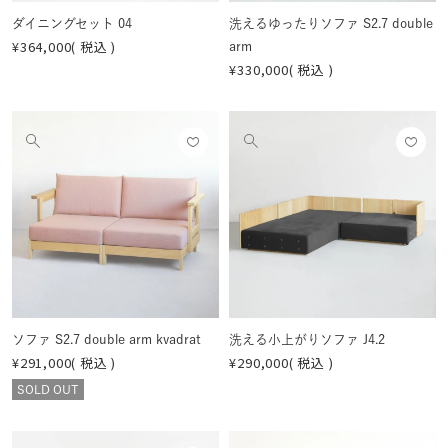
ダイニングセット 04
洗えるゆったりソファ S2.7 double
¥
364,000
税込
arm
¥
330,000
税込
お気
お気
他
他
に入
に入
の
の
りに
りに
画
画
登録
登録
像
像
する
する
を
を
見
見
る
る
ソファ S2.7 double arm kvadrat
洗える小上がりソファ J4.2
¥
291,000
税込
¥
290,000
税込
SOLD OUT