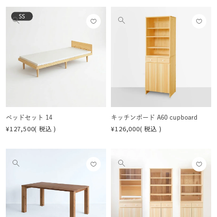
お気
お気
他
他
に入
に入
の
の
りに
りに
画
画
登録
登録
像
像
する
する
を
を
見
見
る
る
ベッドセット 14
キッチンボード A60 cupboard
¥
127,500
税込
¥
126,000
税込
お気
お気
他
他
に入
に入
の
の
りに
りに
画
画
登録
登録
像
像
する
する
を
を