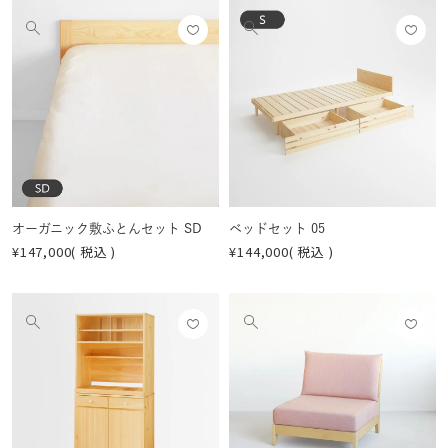
お気
お気
他
他
に入
に入
の
の
りに
りに
画
画
登録
登録
像
像
する
する
を
を
見
見
る
る
オーガニック敷ふとんセット SD
ベッドセット 05
¥
147,000
税込
¥
144,000
税込
お気
お気
他
他
に入
に入
の
の
りに
りに
画
画
登録
登録
像
像
する
する
を
を