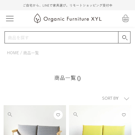
ご自宅から、LINEで家具選び。リモートショッピング受付中
HOME
商品一覧
商品一覧
()
並び替え
お気
お気
他
他
に入
に入
の
の
りに
りに
画
画