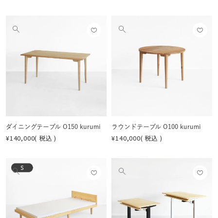
お気
お気
他
他
に入
に入
の
の
りに
りに
画
画
登録
登録
像
像
する
する
を
を
見
見
る
る
ダイニングテーブル O150 kurumi
ラウンドテーブル O100 kurumi
¥
140,000
税込
¥
140,000
税込
お気
お気
他
他
に入
に入
の
の
りに
りに
画
画
登録
登録
像
像