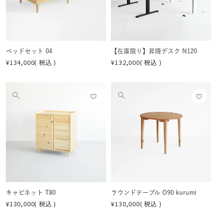
する
する
を
を
見
見
る
る
ベッドセット 04
【在庫限り】昇降デスク N120
¥
134,000
税込
¥
132,000
税込
お気
お気
他
他
に入
に入
の
の
りに
りに
画
画
登録
登録
像
像
する
する
を
を
見
見
る
る
キャビネット T80
ラウンドテーブル O90 kurumi
¥
130,000
税込
¥
130,000
税込