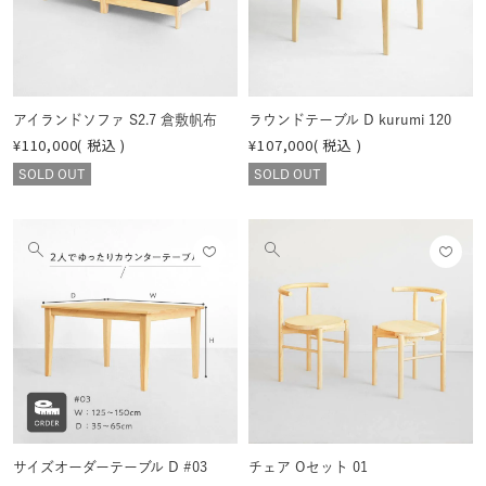
する
する
を
を
見
見
る
る
アイランドソファ S2.7 倉敷帆布
ラウンドテーブル D kurumi 120
¥
110,000
税込
¥
107,000
税込
SOLD OUT
SOLD OUT
お気
お気
他
他
に入
に入
の
の
りに
りに
画
画
登録
登録
像
像
する
する
を
を
見
見
る
る
サイズオーダーテーブル D #03
チェア Oセット 01